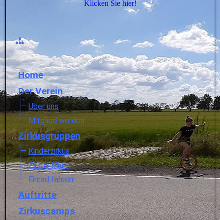
Klicken Sie hier!
Home
Der Verein
Über uns
Mitglied werden
Zirkusgruppen
Kinderzirkus
Zirkus Minis
Einrad fahren
Auftritte
Zirkuscamps