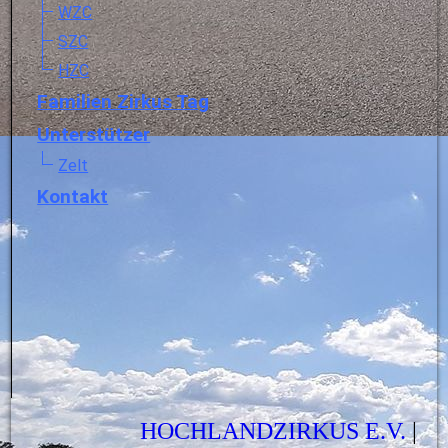
WZC
SZC
HZC
Familien Zirkus Tag
Unterstützer
Zelt
Kontakt
HOCHLANDZIRKUS E.V.
|